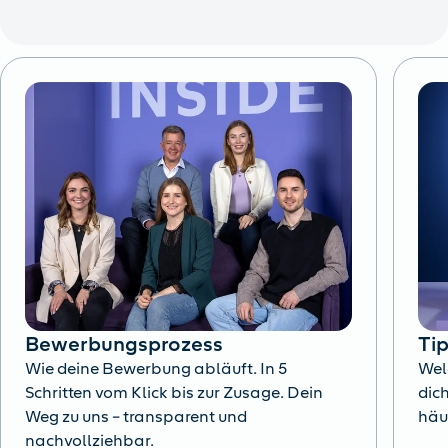
Bewerbungsprozess
Ti
Wie deine Bewerbung abläuft. In 5
Wel
Schritten vom Klick bis zur Zusage. Dein
dich
Weg zu uns – transparent und
häu
nachvollziehbar.