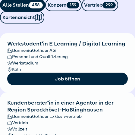
Alle Stellen
Konzern
Vertrieb
458
159
299
Kartenansicht
Werkstudent*in E Learning / Digital Learning
BarmeniaGothaer AG
Personal und Qualifizierung
Werkstudium
Köln
Job öffnen
Kundenberater*in in einer Agentur in der
Region Sprockhövel-Haßlinghausen
BarmeniaGothaer Exklusivvertrieb
Vertrieb
Vollzeit