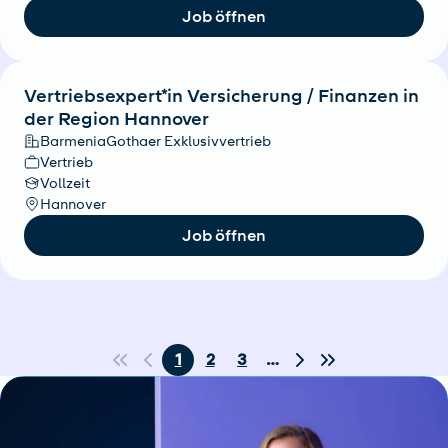
Job öffnen
Vertriebsexpert*in Versicherung / Finanzen in
der Region Hannover
BarmeniaGothaer Exklusivvertrieb
Vertrieb
Vollzeit
Hannover
Job öffnen
1
2
3
…