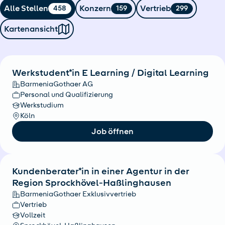
Alle Stellen
Konzern
Vertrieb
458
159
299
Kartenansicht
Werkstudent*in E Learning / Digital Learning
BarmeniaGothaer AG
Personal und Qualifizierung
Werkstudium
Köln
Job öffnen
Kundenberater*in in einer Agentur in der
Region Sprockhövel-Haßlinghausen
BarmeniaGothaer Exklusivvertrieb
Vertrieb
Vollzeit