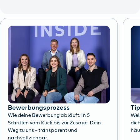
Bewerbungsprozess
Ti
Wie deine Bewerbung abläuft. In 5
Wel
Schritten vom Klick bis zur Zusage. Dein
dich
Weg zu uns – transparent und
häu
nachvollziehbar.