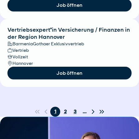
Job öffnen
Vertriebsexpert*in Versicherung / Finanzen in
der Region Hannover
BarmeniaGothaer Exklusivvertrieb
Vertrieb
Vollzeit
Hannover
Job öffnen
1
2
3
…