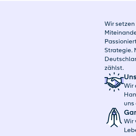
Wir setzen
Miteinande
Passionier
Strategie.
Deutschlan
zählst.
Uns
Wir 
Han
uns 
Gan
Wir 
Lebe