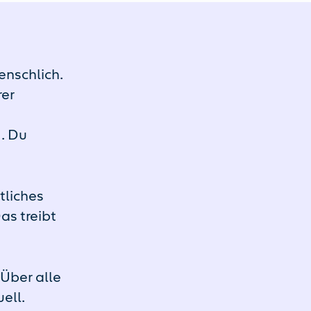
enschlich.
rer
. Du
tliches
s treibt
 Über alle
ell.