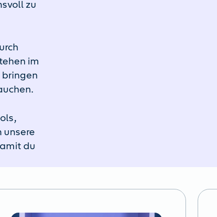
svoll zu
urch
stehen im
 bringen
rauchen.
ols,
n unsere
Damit du