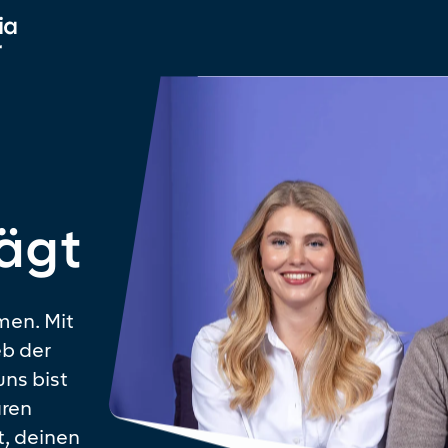
rägt
men. Mit
eb der
uns bist
aren
t, deinen