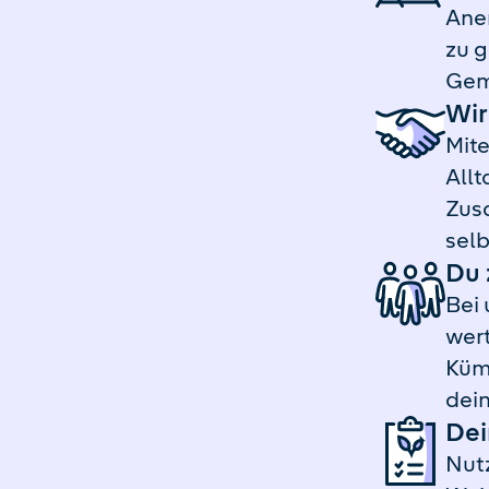
Ane
zu g
Gem
Wir
Mite
Allt
Zus
selb
Du 
Bei 
wert
Kümm
dein
De
Nut