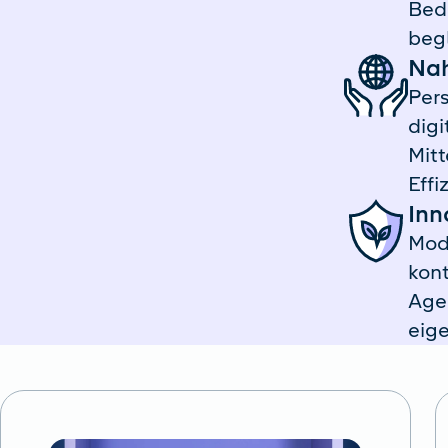
Beda
begl
Na
Pers
digi
Mitt
Effi
Inn
Mode
kont
Agen
eige