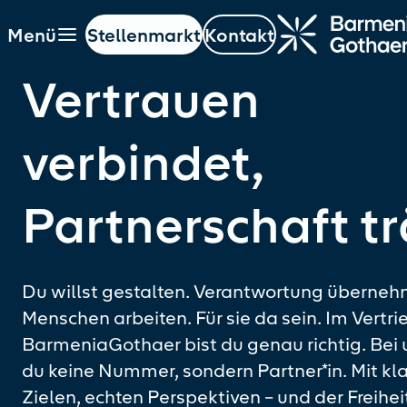
Menü
Stellenmarkt
Kontakt
ptinhalt springen
Navigation springen
Hauptnavigation öffnen
Vertrauen
verbindet,
Partnerschaft t
Du willst gestalten. Verantwortung überneh
Menschen arbeiten. Für sie da sein. Im Vertri
BarmeniaGothaer bist du genau richtig. Bei 
du keine Nummer, sondern Partner*in. Mit kl
Zielen, echten Perspektiven – und der Freihei