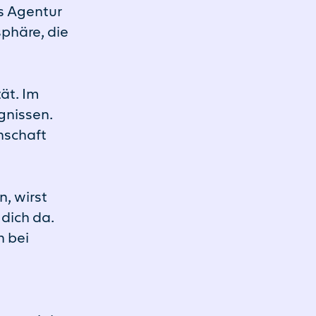
s Agentur
sphäre, die
tät. Im
gnissen.
nschaft
, wirst
 dich da.
h bei