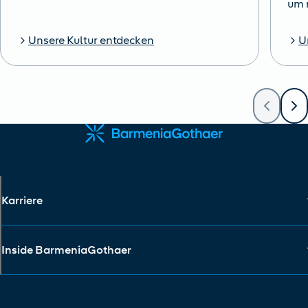
um 
Unsere Kultur entdecken
U
Karriere
Inside BarmeniaGothaer