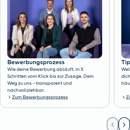
Bewerbungsprozess
Ti
Wie deine Bewerbung abläuft. In 5
Wel
Schritten vom Klick bis zur Zusage. Dein
dich
Weg zu uns – transparent und
häu
nachvollziehbar.
Zum Bewerbungsprozess
Z