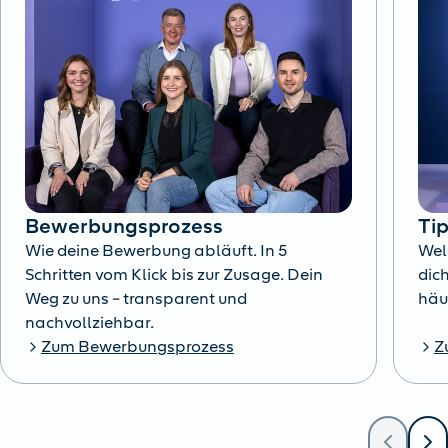
Bewerbungsprozess
Ti
Wie deine Bewerbung abläuft. In 5
Wel
Schritten vom Klick bis zur Zusage. Dein
dich
Weg zu uns – transparent und
häu
nachvollziehbar.
Zum Bewerbungsprozess
Z