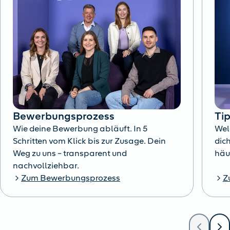
Bewerbungsprozess
Ti
Wie deine Bewerbung abläuft. In 5
Wel
Schritten vom Klick bis zur Zusage. Dein
dich
Weg zu uns – transparent und
häu
nachvollziehbar.
Zum Bewerbungsprozess
Z