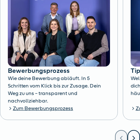
Bewerbungsprozess
Ti
Wie deine Bewerbung abläuft. In 5
Wel
Schritten vom Klick bis zur Zusage. Dein
dich
Weg zu uns – transparent und
häu
nachvollziehbar.
Zum Bewerbungsprozess
Z