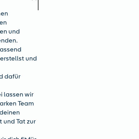
nen
den
nen und
enden.
fassend
erstellst und
nd dafür
i lassen wir
starken Team
 deinen
t und Tat zur