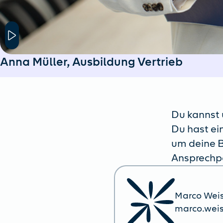
Hier klicken um das Modal Fenster zu öffnen
Anna Müller, Ausbildung Vertrieb
Du kannst u
Du hast ei
um deine B
Ansprechpa
Marco Wei
marco.wei