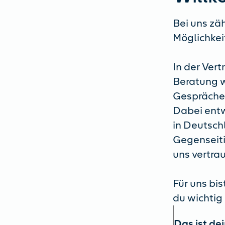
Bei uns zäh
Möglichkei
In der Ver
Beratung wi
Gespräche,
Dabei entw
in Deutsch
Gegenseiti
uns vertra
Für uns bis
du wichtig 
Das ist de