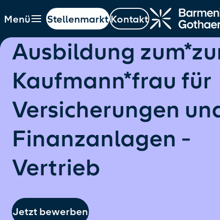
Menü
Stellenmarkt
Kontakt
ptinhalt springen
Navigation springen
Hauptnavigation öffnen
Ausbildung zum*zu
Kaufmann*frau für
Versicherungen un
Finanzanlagen -
Vertrieb
Jetzt bewerben