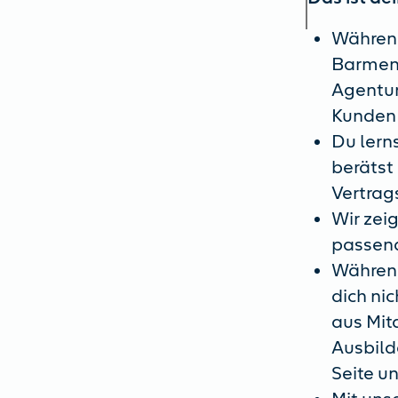
Während
Barmeni
Agentur
Kunden 
Du lern
berätst 
Vertrag
Wir zeig
passend
Während
dich ni
aus Mit
Ausbild
Seite u