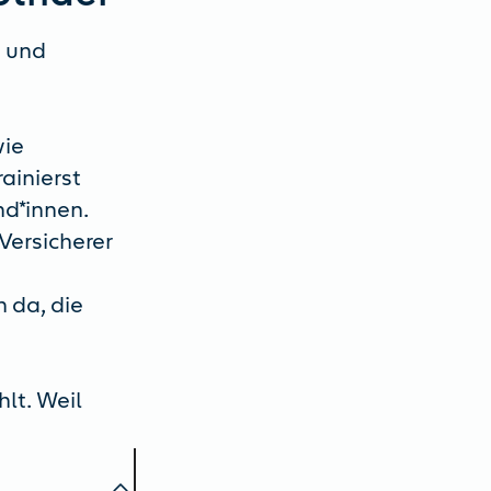
n und
wie
ainierst
nd*innen.
Versicherer
 da, die
hlt. Weil