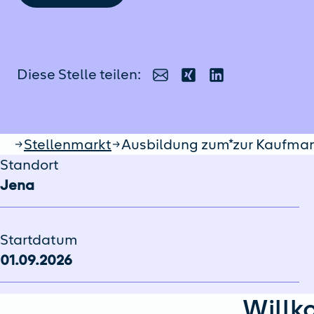
Diese Stelle teilen:
E-Mail
Xing
LinkedIn
Startseite
Stellenmarkt
Ausbildung zum*zur Kaufmann
Standort
Jena
Startdatum
01.09.2026
Willk