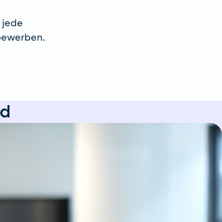
 jede
 bewerben.
nd