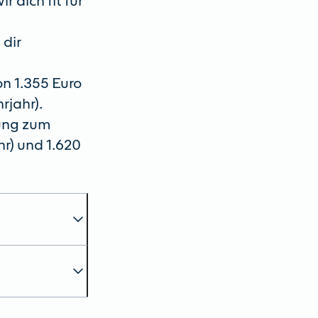
dich fit für
 dir
n 1.355 Euro
hrjahr).
tung zum
ahr) und 1.620