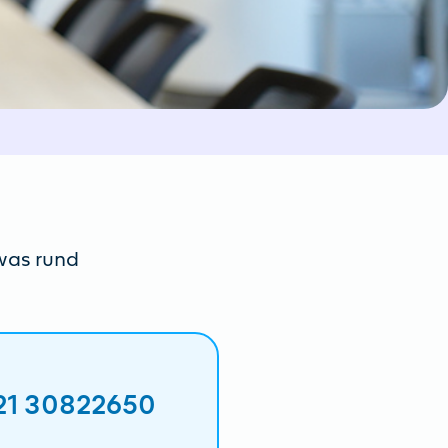
twas rund
21 30822650