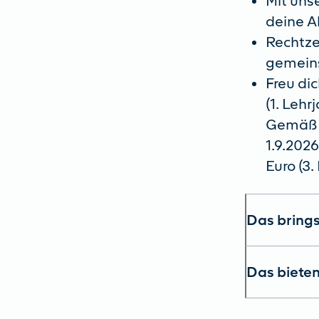
Mit uns
deine A
Rechtze
gemeins
Freu di
(1. Lehr
Gemäß T
1.9.2026
Euro (3.
Das brings
Das bieten