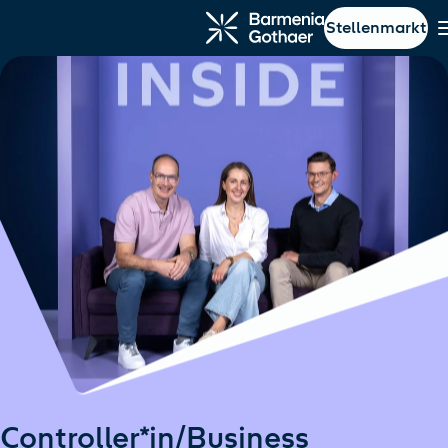
Stellenmarkt
ptinhalt springen
Navigation springen
Controller*in/Business