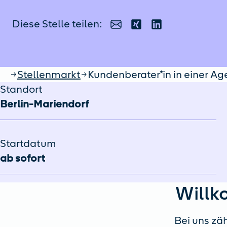
Diese Stelle teilen:
E-Mail
Xing
LinkedIn
Startseite
Stellenmarkt
Kundenberater*in in einer Ag
Standort
Berlin-Mariendorf
Startdatum
ab sofort
Willk
Bei uns zäh