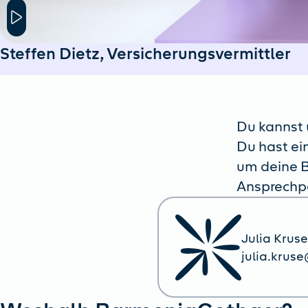
Hier klicken um das Modal Fenster zu öffnen
Steffen Dietz, Versicherungsvermittler
Du kannst u
Du hast ei
um deine B
Ansprechpa
Julia Kruse
julia.krus