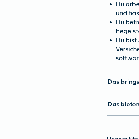
Du arbe
und has
Du betr
begeist
Du bist
Versiche
softwar
Das brings
Das bieten