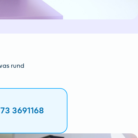
twas rund
173 3691168