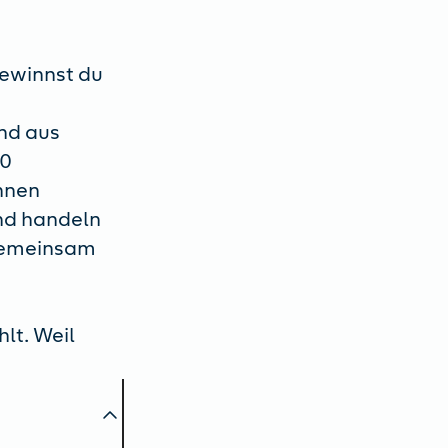
gewinnst du
ind aus
00
innen
and handeln
 Gemeinsam
hlt. Weil