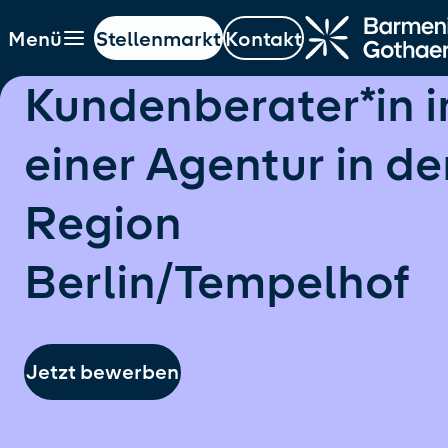
Menü
Stellenmarkt
Kontakt
ptinhalt springen
Navigation springen
Hauptnavigation öffnen
Kundenberater*in i
einer Agentur in de
Region
Berlin/Tempelhof
Jetzt bewerben