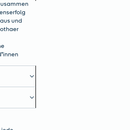
g zusammen
enserfolg
 aus und
Gothaer
ne
d*innen