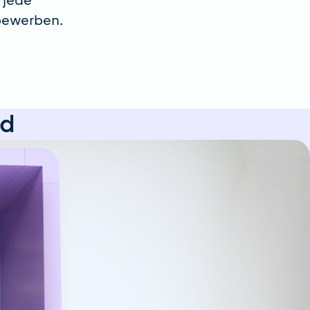
 jede
 bewerben.
nd