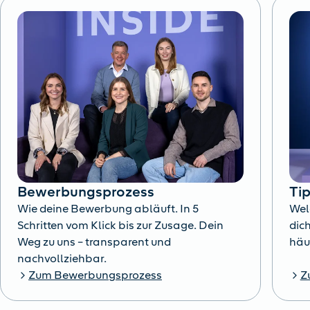
Bewerbungsprozess
Ti
Wie deine Bewerbung abläuft. In 5
Wel
Schritten vom Klick bis zur Zusage. Dein
dich
Weg zu uns – transparent und
häu
nachvollziehbar.
Zum Bewerbungsprozess
Z