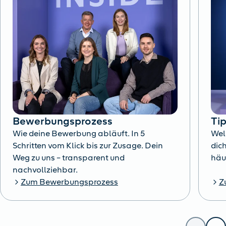
Bewerbungsprozess
Ti
Wie deine Bewerbung abläuft. In 5
Wel
Schritten vom Klick bis zur Zusage. Dein
dich
Weg zu uns – transparent und
häu
nachvollziehbar.
Zum Bewerbungsprozess
Z