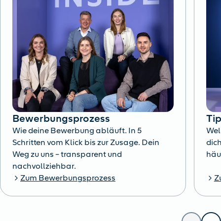
Bewerbungsprozess
Ti
Wie deine Bewerbung abläuft. In 5
Wel
Schritten vom Klick bis zur Zusage. Dein
dich
Weg zu uns – transparent und
häu
nachvollziehbar.
Zum Bewerbungsprozess
Z