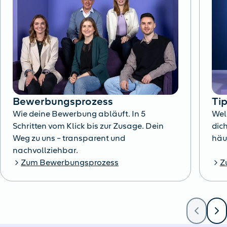
Bewerbungsprozess
Ti
Wie deine Bewerbung abläuft. In 5
Wel
Schritten vom Klick bis zur Zusage. Dein
dich
Weg zu uns – transparent und
häu
nachvollziehbar.
Zum Bewerbungsprozess
Z