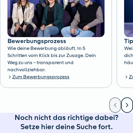
Bewerbungsprozess
Ti
Wie deine Bewerbung abläuft. In 5
Wel
Schritten vom Klick bis zur Zusage. Dein
dich
Weg zu uns – transparent und
häu
nachvollziehbar.
Zum Bewerbungsprozess
Z
Noch nicht das richtige dabei?
Setze hier deine Suche fort.