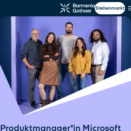
Stellenmarkt
ptinhalt springen
Navigation springen
Produktmanager*in Microsoft