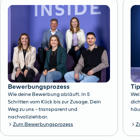
Bewerbungsprozess
Ti
Wie deine Bewerbung abläuft. In 5
Wel
Schritten vom Klick bis zur Zusage. Dein
dich
Weg zu uns – transparent und
häu
nachvollziehbar.
Zum Bewerbungsprozess
Z