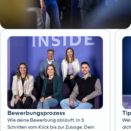
Bewerbungsprozess
Ti
Wie deine Bewerbung abläuft. In 5
Wel
Schritten vom Klick bis zur Zusage. Dein
dich