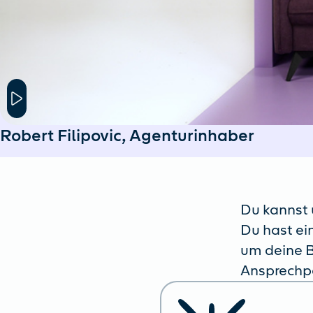
Hier klicken um das Modal Fenster zu öffnen
Robert Filipovic, Agenturinhaber
Du kannst u
Du hast ei
um deine B
Ansprechpa