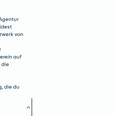
 Agentur
idest
tzwerk von
0
erein auf
 die
, die du