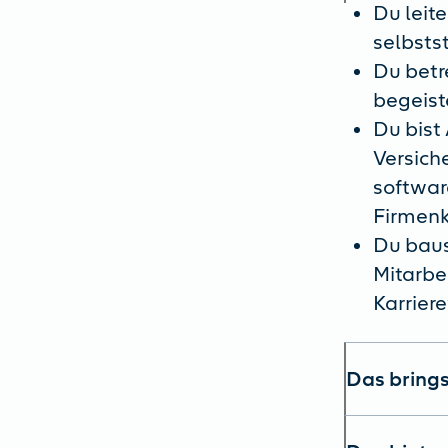
Du leit
selbsts
Du betr
begeist
Du bist
Versiche
softwar
Firmen
Du baus
Mitarbe
Karrier
Das brings