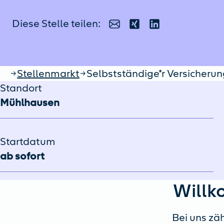
Diese Stelle teilen:
E-Mail
Xing
LinkedIn
Startseite
Stellenmarkt
Selbstständige*r Versicherun
Standort
Mühlhausen
Startdatum
ab sofort
Willk
Bei uns zäh