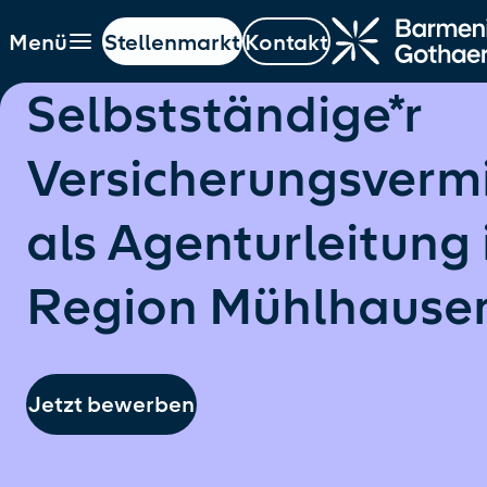
Menü
Stellenmarkt
Kontakt
ptinhalt springen
Navigation springen
Hauptnavigation öffnen
Selbstständige*r
Versicherungsvermi
als Agenturleitung 
Region Mühlhause
Jetzt bewerben