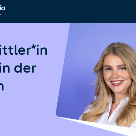
ttler*in
in der
n