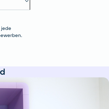
 jede
 bewerben.
nd