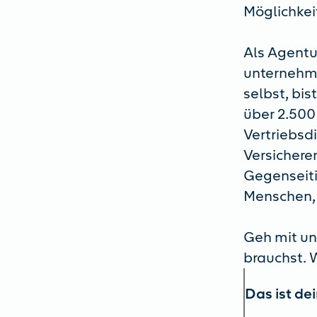
Möglichkei
Als Agentu
unternehme
selbst, bis
über 2.500
Vertriebsdi
Versichere
Gegenseit
Menschen, 
Geh mit un
brauchst. W
Das ist de