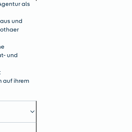
Agentur als
 aus und
Gothaer
ne
at- und
t
 auf ihrem