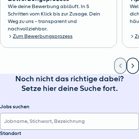
Wie deine Bewerbung abläuft. In 5
Wel
Schritten vom Klick bis zur Zusage. Dein
dich
Weg zu uns – transparent und
häu
nachvollziehbar.
Zum Bewerbungsprozess
Z
Noch nicht das richtige dabei?
Setze hier deine Suche fort.
Jobs suchen
Standort