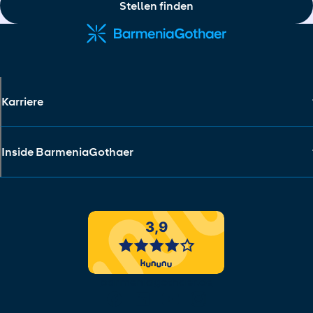
Stellen finden
Karriere
Inside BarmeniaGothaer
barmeniagothaer.de
Social Media Links
facebook
linkedin
youtube
instagram