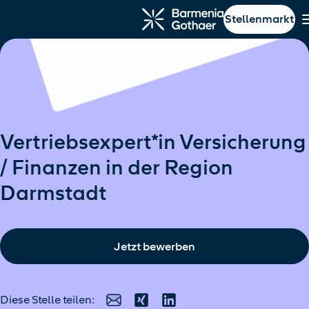
Stellenmarkt
ptinhalt springen
Navigation springen
Vertriebsexpert*in Versicherung
/ Finanzen in der Region
Darmstadt
Jetzt bewerben
Diese Stelle teilen:
E-Mail
Xing
LinkedIn