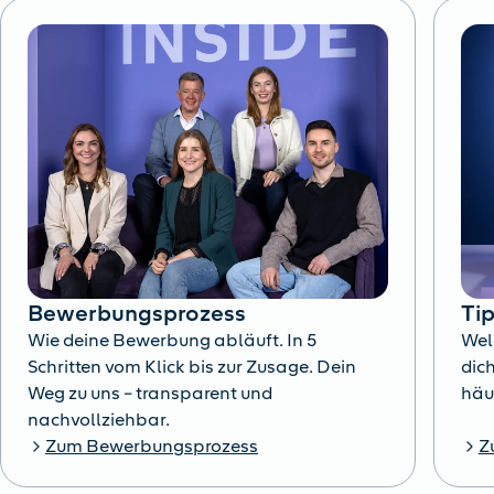
Bewerbungsprozess
Ti
Wie deine Bewerbung abläuft. In 5
Wel
Schritten vom Klick bis zur Zusage. Dein
dich
Weg zu uns – transparent und
häu
nachvollziehbar.
Zum Bewerbungsprozess
Z