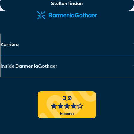
Stellen finden
Karriere
Inside BarmeniaGothaer
barmeniagothaer.de
Social Media Links
facebook
linkedin
youtube
instagram