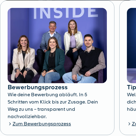
Bewerbungsprozess
Ti
Wie deine Bewerbung abläuft. In 5
Wel
Schritten vom Klick bis zur Zusage. Dein
dich
Weg zu uns – transparent und
häu
nachvollziehbar.
Zum Bewerbungsprozess
Z