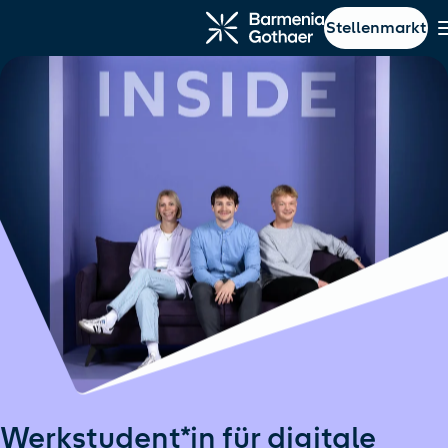
Stellenmarkt
ptinhalt springen
Navigation springen
Werkstudent*in für digitale